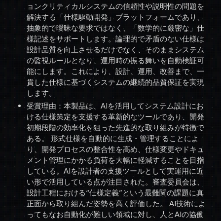
ョンクリティカルシステムの信頼性や説明性の問題を
解決する「仕様駆動開発」プラットフォームであり、
抽象的で曖昧な要求ではなく、「数学的に厳密な」仕
様記述をサポートします。論理的で矛盾のない仕様は
設計品質を向上させるだけでなく、そのままシステム
の監視ルールとなり、運用時の振る舞いを自動検証可
能にします。これにより、設計、運用、改善まで、一
貫した仕様に基づくシステムの継続的品質保証を実現
します。
受賞理由：本製品は、AIを活用してシステム設計にお
ける仕様策定を支援する革新的なツールであり、開発
初期段階の効率化を狙った先進的な取り組みが特徴で
ある。 形式仕様を自動的に生成・管理することによ
り、開発プロセスの整合性を高め、仕様変更やドキュ
メント管理にかかる負荷を大幅に軽減することを目指
している。AIを設計者の支援ツールとして実運用に近
い形で活用している点が注目された。審査委員会は、
設計工程における“仕様定義”という最難関の課題に真
正面から取り組んだ姿勢を高く評価した。 AI技術によ
ってもなお自動化が難しい領域に対し、人とAIの協働