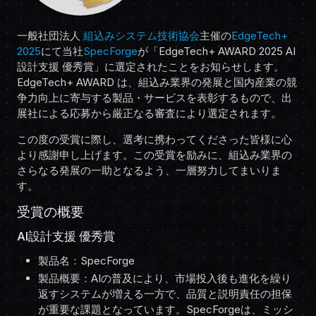
一般社団法人
組込みシステム技術協会
主催の
EdgeTech+
2025
にて当社
SpecForge
が「EdgeTech+ AWARD 2025 AI
設計支援 優秀賞」に選定されたことをお知らせします。
EdgeTech+ AWARD は、組込み業界の発展と国内産業の競
争力向上に寄与する製品・サービスを表彰するもので、出
展社による応募から厳正なる審査により選定されます。
この度の受賞に際し、選考に携わってくださった皆様に心
より感謝申し上げます。この受賞を励みに、組込み業界の
さらなる発展の一助となるよう、一層努力してまいりま
す。
受賞の概要
AI設計支援 優秀賞
製品名：SpecForge
製品概要：AIの普及により、市場投入後も進化を繰り
返すシステムが増える一方で、品質と説明責任の担保
が重要な課題となっています。SpecForgeは、ミッシ