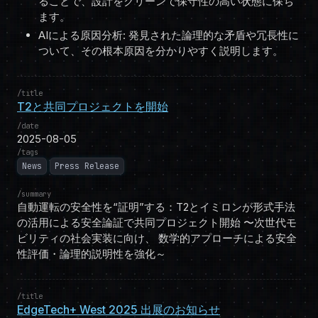
ることで、設計をクリーンで保守性の高い状態に保ち
ます。
AIによる原因分析: 発見された論理的な矛盾や冗長性に
ついて、その根本原因を分かりやすく説明します。
title
T2と共同プロジェクトを開始
date
2025-08-05
tags
News
Press Release
summary
自動運転の安全性を“証明”する：T2とイミロンが形式手法
の活用による安全論証で共同プロジェクト開始 〜次世代モ
ビリティの社会実装に向け、 数学的アプローチによる安全
性評価・論理的説明性を強化～
title
EdgeTech+ West 2025 出展のお知らせ