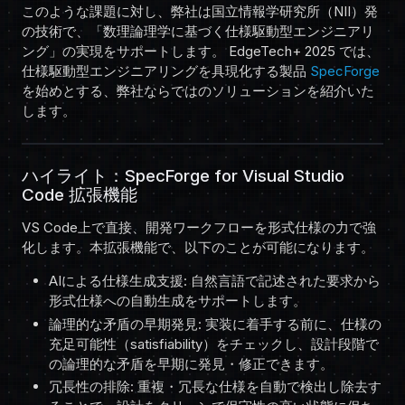
このような課題に対し、弊社は国立情報学研究所（NII）発
の技術で、「数理論理学に基づく仕様駆動型エンジニアリ
ング」の実現をサポートします。 EdgeTech+ 2025 では、
仕様駆動型エンジニアリングを具現化する製品
SpecForge
を始めとする、弊社ならではのソリューションを紹介いた
します。
ハイライト：SpecForge for Visual Studio
Code 拡張機能
VS Code上で直接、開発ワークフローを形式仕様の力で強
化します。本拡張機能で、以下のことが可能になります。
AIによる仕様生成支援: 自然言語で記述された要求から
形式仕様への自動生成をサポートします。
論理的な矛盾の早期発見: 実装に着手する前に、仕様の
充足可能性（satisfiability）をチェックし、設計段階で
の論理的な矛盾を早期に発見・修正できます。
冗長性の排除: 重複・冗長な仕様を自動で検出し除去す