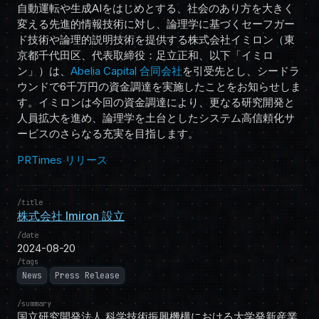
自動運転や生成AIをはじめとする、社会のあり方を大きく
変える先進的情報技術に対し、論理学に基づくセーフガー
ド技術や論理的説明技術を提供する株式会社イミロン（東
京都千代田区、代表取締役：足立正和、以下「イミロ
ン」）は、
Abelia Capital 合同会社
を引受先とし、シードラ
ウンドで6千万円の資金調達を実施したことをお知らせしま
す。イミロンは今回の資金調達により、更なる研究開発と
人員拡大を進め、論理学を土台としたシステム高信頼化サ
ービスのさらなる充実を目指します。
PRTimes リリース
title
株式会社 Imiron 設立
date
2024-08-20
tags
News
Press Release
summary
国立研究開発法人 科学技術振興機構における大学発新産業